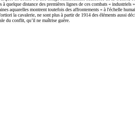
es à quelque distance des premières lignes de ces combats « industriels »,
ines aquarelles montrent toutefois des affrontements « à l'échelle humai
rtiori la cavalerie, ne sont plus à partir de 1914 des éléments aussi déci
e du conflit, qu’il ne maîtrise guère.