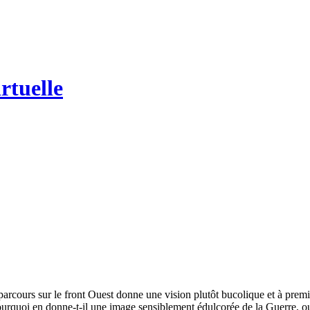
cours sur le front Ouest donne une vision plutôt bucolique et à premi
urquoi en donne-t-il une image sensiblement édulcorée de la Guerre, ou e